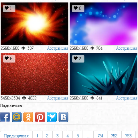
1
0
Абстракция
Абстракция
2560x1600
397
2560x1600
764
6
3
Абстракция
Абстракция
3456x2304
4822
2560x1600
841
Поделиться
Предыдущая
1
2
3
4
5
...
751
752
753