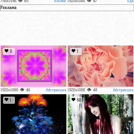
Космос
Еда
736x1596
65
1920x1080
47
Реклама
0
1
Абстракция
Абстракция
1920x1080
46
1920x1080
48
1
60