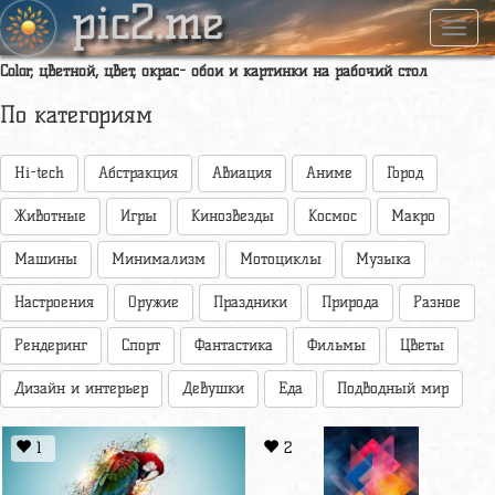
pic2.me
Навиг
Color, цветной, цвет, окрас- обои и картинки на рабочий стол
По категориям
Hi-tech
Абстракция
Авиация
Аниме
Город
Животные
Игры
Кинозвезды
Космос
Макро
Машины
Минимализм
Мотоциклы
Музыка
Настроения
Оружие
Праздники
Природа
Разное
Рендеринг
Спорт
Фантастика
Фильмы
Цветы
Дизайн и интерьер
Девушки
Еда
Подводный мир
1
2