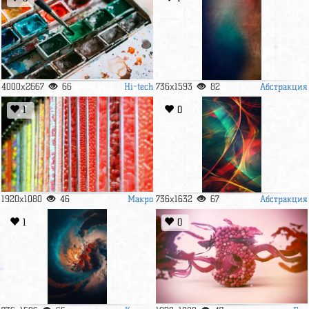
Hi-tech
Абстракция
4000x2667
66
736x1593
82
1
0
Макро
Абстракция
1920x1080
46
736x1632
67
1
0