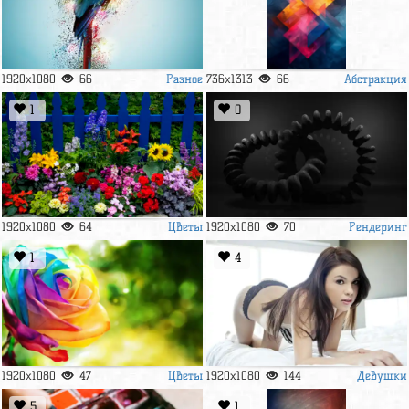
Разное
Абстракция
1920x1080
66
736x1313
66
1
0
Цветы
Рендеринг
1920x1080
64
1920x1080
70
1
4
Цветы
Девушки
1920x1080
47
1920x1080
144
5
1