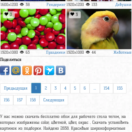
Рендеринг
Девушки
1600x1200
38
1920x1200
133
0
3
Праздники
Животные
1920x1080
63
1920x1080
44
Поделиться
1
Предыдущая
2
3
4
5
6
...
154
155
156
157
158
Следующая
У нас можно скачать бесплатно обои для рабочего стола тегом, на
которых изображены color, цветной, цвет, окрас . Скачать установить
картинок из подборки. Найдено 2838. Красивые широкоформатные