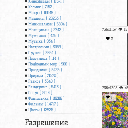
Кинозвезды ( 11571 )
Космос ( 7152 )
Макро ( 10049 )
Машины ( 28253 )
Минимализм ( 5894 )
736x1137
12
Мотоциклы ( 2742 )
Мужчины ( 436 )
3
Музыка ( 934 )
Настроения ( 3059 )
Оружие ( 3954 )
Песочница ( 114 )
Подводный мир ( 906 )
Праздники ( 5425 )
Природа ( 71972 )
Разное ( 3540 )
Рендеринг ( 5413 )
736x1308
4
Спорт ( 5014 )
1
Фантастика ( 18206 )
Фильмы ( 14717 )
Цветы ( 12925 )
Разрешение