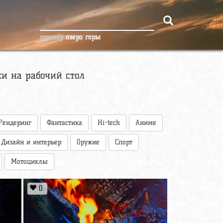
пример
озеро горы
ки на рабочий стол
Рендеринг
Фантастика
Hi-tech
Аниме
Дизайн и интерьер
Оружие
Спорт
Мотоциклы
0