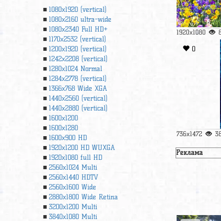
1080x1920 (vertical)
1080x2160 ultra-wide
1080x2340 Full HD+
1920x1080
1170x2532 (vertical)
0
1200x1920 (vertical)
1242x2208 (vertical)
1280x1024 Normal
1284x2778 (vertical)
1366х768 Wide XGA
1440x2560 (vertical)
1440x2880 (vertical)
1600x1200
1600x1280
736x1472
3
1600x900 HD
1920x1200 HD WUXGA
Реклама
1920х1080 full HD
2560x1024 Multi
2560x1440 HDTV
2560x1600 Wide
2880x1800 Wide Retina
3200x1200 Multi
3840x1080 Multi