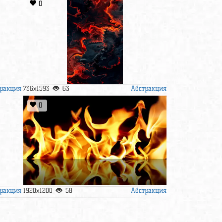
0
ракция
Абстракция
736x1593
63
0
ракция
Абстракция
1920x1200
58