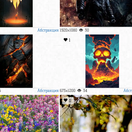
Абстракция
1920x1080
30
1
Абстракция
Абст
5
673x1200
34
0