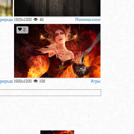
рирода
Минимализм
1920x1200
46
2
рирода
Игры
1600x1200
108