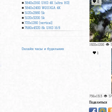
0
3840x2160 UHD 4К (ultra HD)
3840x2400 WQUXGA 4K
5120x2880 5k
5120x3200 5k
720x1280 (vertical)
7680x4320 8k UHD 16:9
1920x1200
Онлайн часы и будильник
1
736x1313
5
Поделиться