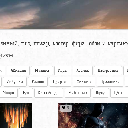
ненный, fire, пожар, костер, фирэ- обои и картин
ориям
м
Авиация
Музыка
Игры
Космос
Настроения
Девушки
Разное
Природа
Фильмы
Праздники
Макро
Еда
Кинозвезды
Животные
Город
Цветы
5