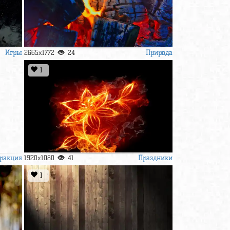
Игры
Природа
2665x1772
24
1
ракция
Праздники
1920x1080
41
1