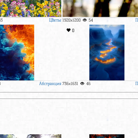
Цветы
П
83
1920x1200
54
0
Абстракция
П
8
736x1631
46