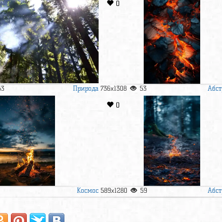
0
Природа
Абст
53
736x1308
53
0
Космос
Абст
7
589x1280
59