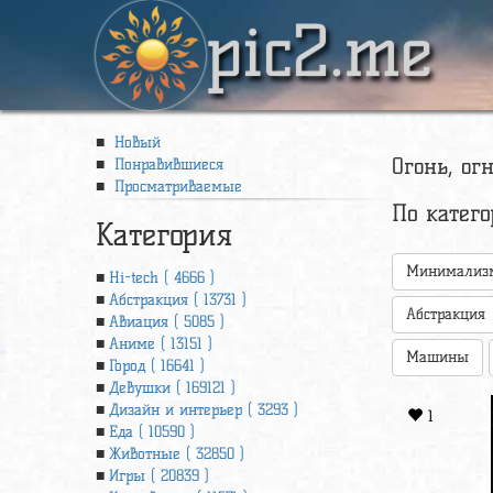
pic2.me
Новый
Огонь, ог
Понравившиеся
Просматриваемые
По катег
Категория
Минимализ
Hi-tech ( 4666 )
Абстракция ( 13731 )
Абстракция
Авиация ( 5085 )
Аниме ( 13151 )
Машины
Город ( 16641 )
Девушки ( 169121 )
Дизайн и интерьер ( 3293 )
1
Еда ( 10590 )
Животные ( 32850 )
Игры ( 20839 )