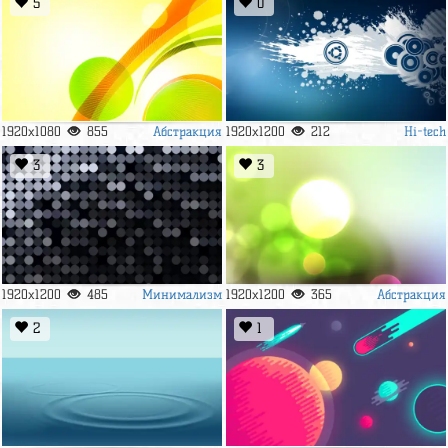
5
0
Абстракция
Hi-tech
1920x1080
855
1920x1200
212
3
3
Минимализм
Абстракция
1920x1200
485
1920x1200
365
2
1