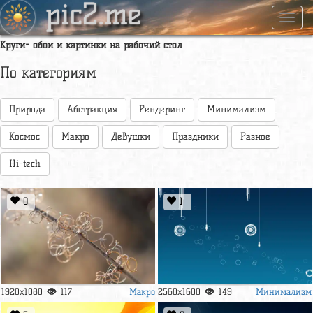
pic2.me
Навиг
Круги- обои и картинки на рабочий стол
По категориям
Природа
Абстракция
Рендеринг
Минимализм
Космос
Макро
Девушки
Праздники
Разное
Hi-tech
0
1
Макро
Минимализм
1920x1080
117
2560x1600
149