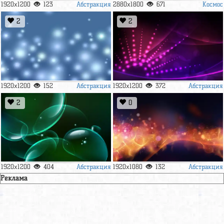
Абстракция
Космос
1920x1200
123
2880x1800
671
2
2
Абстракция
Абстракция
1920x1200
152
1920x1200
372
2
0
Абстракция
Абстракция
1920x1200
404
1920x1080
132
Реклама