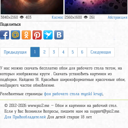
Космос
Абстракция
3840x2160
403
2560x1600
261
Поделиться
1
Предыдущая
2
3
4
5
6
Следующая
У нас можно скачать бесплатно обои для рабочего стола тегом, на
которых изображены круги . Скачать установить картинок из
подборки. Найдено 91. Красивые широкоформатные красочные обои,
wallpapers частое обновление.
Релевантные страницы
фон рабочего стола myzikl krugi
,
© 2012-2026 www.pic2.me — Обои и картинки на рабочий стол.
Если у вас возникли вопросы, пишите нам на support@pic2.me.
Для Правообладателей
Для детей старше 18 лет.