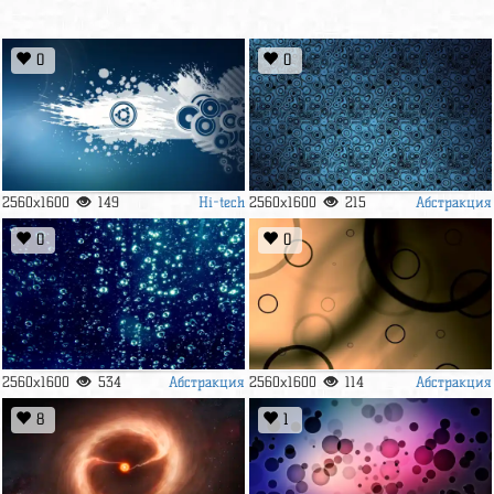
0
0
Hi-tech
Абстракция
2560x1600
149
2560x1600
215
0
0
Абстракция
Абстракция
2560x1600
534
2560x1600
114
8
1