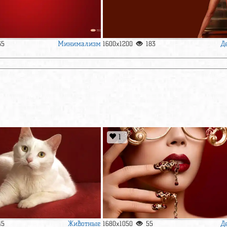
Минимализм
Д
65
1600x1200
183
1
Животные
Д
45
1680x1050
55