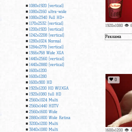
1080x1920 (vertical)
1080x2160 ultra-wide
1080x2340 Full HD+
1170x2532 (vertical)
1920x1080
1200x1920 (vertical)
1242x2208 (vertical)
Реклама
1280x1024 Normal
1284x2778 (vertical)
1366х768 Wide XGA
1440x2560 (vertical)
1440x2880 (vertical)
1600x1200
1600x1280
0
1600x900 HD
1920x1200 HD WUXGA
1920х1080 full HD
2560x1024 Multi
2560x1440 HDTV
2560x1600 Wide
2880x1800 Wide Retina
3200x1200 Multi
3840x1080 Multi
1600x1200