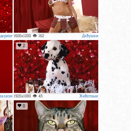
деринг
Девушки
1600x1200
162
2
мализм
Животные
1920x1080
43
0