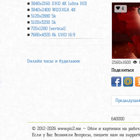
3840x2160 UHD 4К (ultra HD)
4
3840x2400 WQUXGA 4K
5120x2880 5k
5120x3200 5k
720x1280 (vertical)
7680x4320 8k UHD 16:9
Онлайн часы и будильник
2560x1600
Поделиться
Предыдуща
640000
© 2012-2026 www.pic2.me — Обои и картинки на рабоч
Если у вас возникли вопросы, пишите нам на suppor