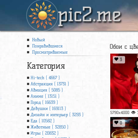
pic2.me
Новый
Обои с ц
Понравившиеся
Просматриваемые
3
Категория
Hi-tech ( 4667 )
Абстракция ( 13731 )
Авиация ( 5085 )
Аниме ( 13151 )
Город ( 16639 )
Девушки ( 169113 )
5790x4000
Дизайн и интерьер ( 3293 )
Еда ( 10582 )
0
Животные ( 32850 )
Игры ( 20832 )