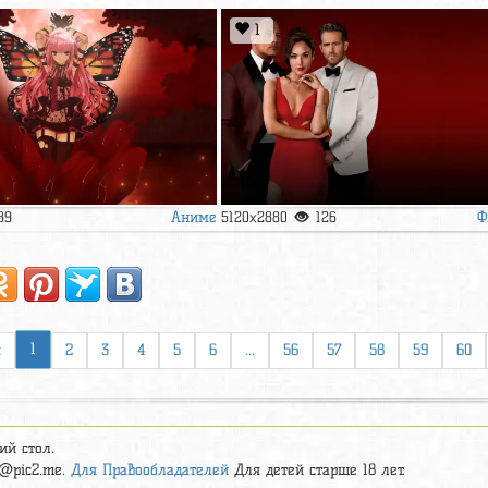
1
Аниме
Ф
89
5120x2880
126
1
я
2
3
4
5
6
...
56
57
58
59
60
ий стол.
t@pic2.me.
Для Правообладателей
Для детей старше 18 лет.