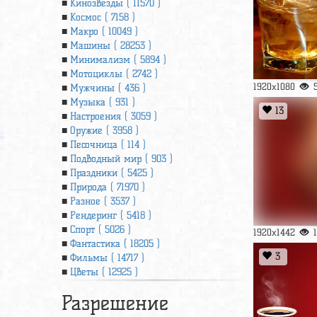
Кинозвезды ( 11570 )
Космос ( 7158 )
Макро ( 10049 )
Машины ( 28253 )
Минимализм ( 5894 )
Мотоциклы ( 2742 )
1920x1080
Мужчины ( 436 )
Музыка ( 931 )
13
Настроения ( 3059 )
Оружие ( 3958 )
Песочница ( 114 )
Подводный мир ( 903 )
Праздники ( 5425 )
Природа ( 71970 )
Разное ( 3537 )
Рендеринг ( 5418 )
Спорт ( 5026 )
1920x1442
Фантастика ( 18205 )
3
Фильмы ( 14717 )
Цветы ( 12925 )
Разрешение