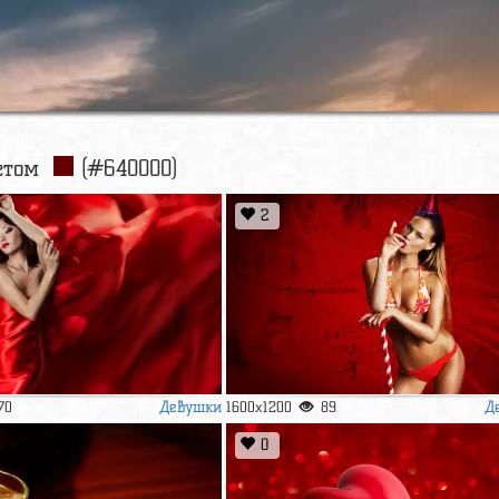
ветом
(#640000)
2
Девушки
Д
70
1600x1200
89
0