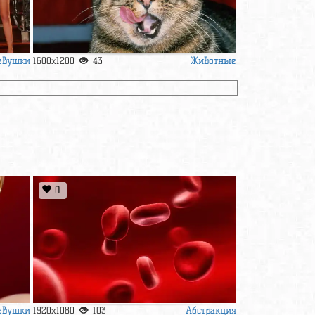
евушки
Животные
1600x1200
43
0
евушки
Абстракция
1920x1080
103