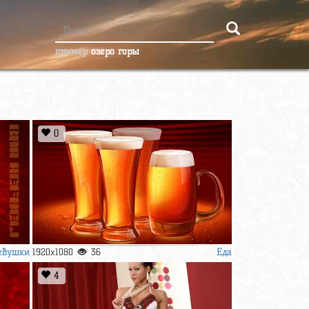
пример
озеро горы
0
евушки
Еда
1920x1080
36
4