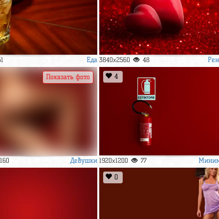
Еда
Рен
51
3840x2560
48
4
Показать фото
Девушки
Мини
1160
1920x1200
77
0