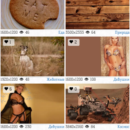
Еда
Природа
1600x1200
46
3500x2333
64
1
2
Животные
Девушки
1920x1200
48
1600x1200
108
6
0
Девушки
Космос
1600x1200
230
3840x2160
84