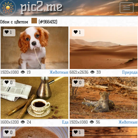
pic2.me
Навиг
Обои с цветом
(#966432)
1
1
Животные
Природа
1920x1080
19
6821x2636
39
0
0
Еда
Животные
1600x1200
24
1920x1080
36
0
1