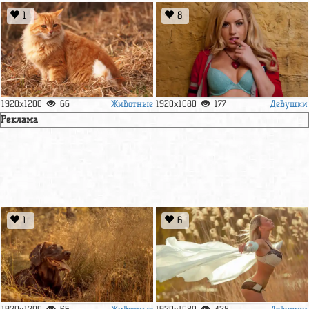
1
8
Животные
Девушки
1920x1200
66
1920x1080
177
Реклама
1
6
Животные
Девушки