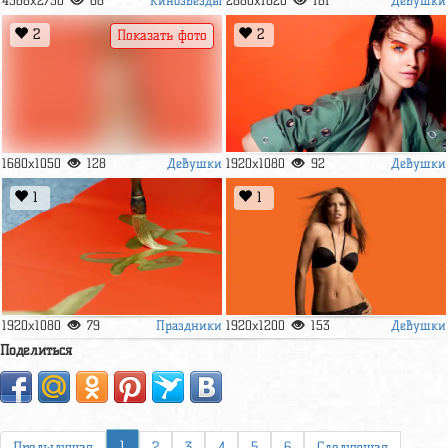
4368x2730
66
2880x1620
181
2
2
Показать фото
Девушки
Девушки
1680x1050
128
1920x1080
92
1
1
Праздники
Девушки
1920x1080
79
1920x1200
153
Поделиться
1
Предыдущая
2
3
4
5
6
Следующая