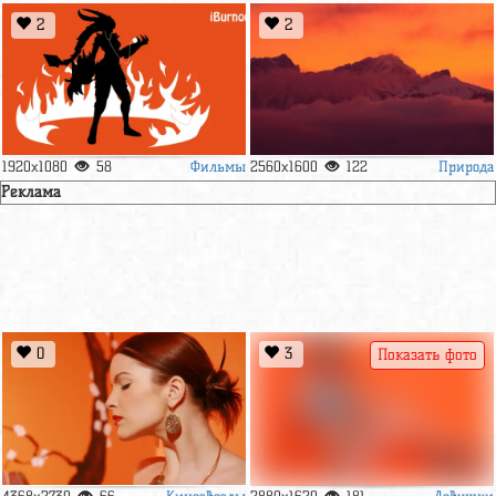
2
2
Фильмы
Природа
1920x1080
58
2560x1600
122
Реклама
0
3
Показать фото
Кинозвезды
Девушки