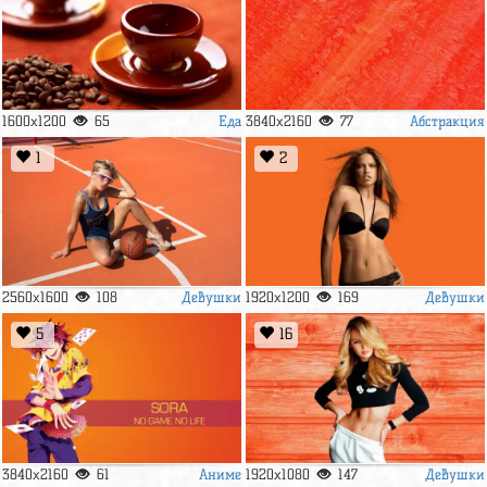
Еда
Абстракция
1600x1200
65
3840x2160
77
1
2
Девушки
Девушки
2560x1600
108
1920x1200
169
5
16
Аниме
Девушки
3840x2160
61
1920x1080
147