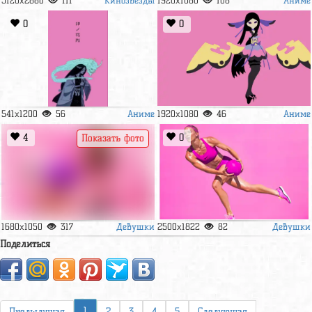
5120x2880
111
1920x1080
108
0
0
Аниме
Аниме
541x1200
56
1920x1080
46
4
0
Показать фото
Девушки
Девушки
1680x1050
317
2500x1822
82
Поделиться
1
Предыдущая
2
3
4
5
Следующая