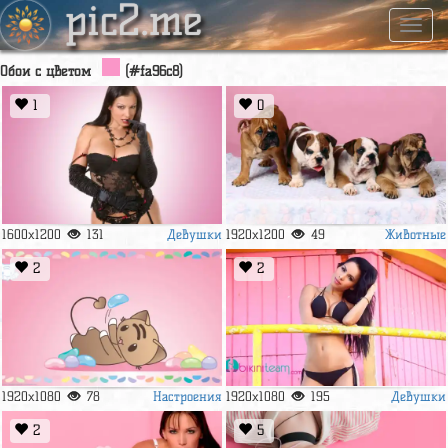
pic2.me
Навиг
Обои с цветом
(#fa96c8)
1
0
Девушки
Животные
1600x1200
131
1920x1200
49
2
2
Настроения
Девушки
1920x1080
78
1920x1080
195
2
5