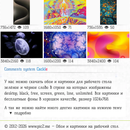
736x1472
109
1680x1050
71
736x1595
50
3840x2160
118
1600x1200
114
3840x2400
104
Comments system
Cackl
e
У нас можно скачать обои и картинки для рабочего стола
зелёное и чёрное слово в строке на которых изображены
desktop, black, free, screen, green, line, unlimited. Все картинки и
бесплатные фоны в хорошем качестве, размер 1024x768.
А так же можно найти много других картинок на нужную тему
▼ подробно
раздел
обои Абстракция
, на сайте pic2.me представлено очень
большое количество красивых широкоформатных картинок, фото
и обоев хорошего hd качества бесплатно и на телефон.
© 2012-2026 www.pic2.me — Обои и картинки на рабочий стол.