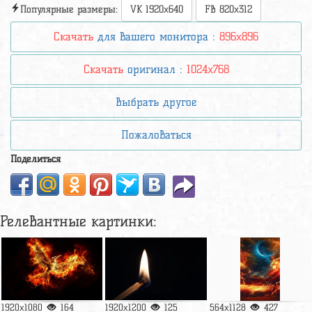
Популярные размеры:
VK 1920x640
FB 820x312
Скачать
для вашего монитора :
896x896
Скачать
оригинал :
1024x768
Выбрать другое
Пожаловаться
Поделиться
Релевантные картинки:
1920x1080
164
1920x1200
125
564x1128
427