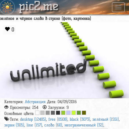
pic2.me
Навиг
зелёное и чёрное слово в строке (фото, картинка)
0
Категория:
Абстракция
Дата: 04/09/2016
Просмотры:
254
Загрузки:
9
Основные цвета
Теги:
desktop (12485)
,
free (8508)
,
black (3073)
,
зелёный (1551)
,
экран (305)
,
line (157)
,
слово (60)
,
неограниченный (32)
,