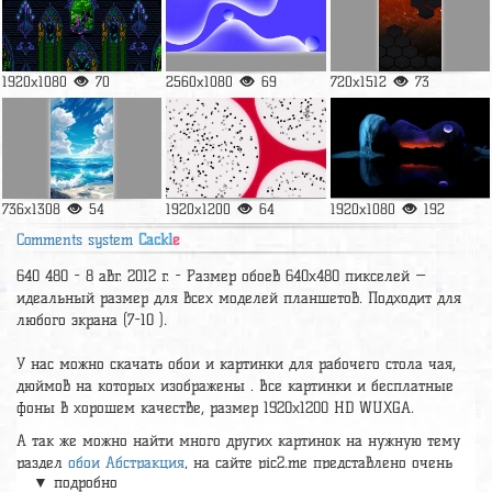
1920x1080
70
2560x1080
69
720x1512
73
736x1308
54
1920x1200
64
1920x1080
192
Comments system
Cackl
e
640 480 - 8 авг. 2012 г. - Размер обоев 640х480 пикселей —
идеальный размер для всех моделей планшетов. Подходит для
любого экрана (7-10 ).
У нас можно скачать обои и картинки для рабочего стола чая,
дюймов на которых изображены . Все картинки и бесплатные
фоны в хорошем качестве, размер 1920x1200 HD WUXGA.
А так же можно найти много других картинок на нужную тему
раздел
обои Абстракция
, на сайте pic2.me представлено очень
▼ подробно
большое количество красивых широкоформатных картинок, фото