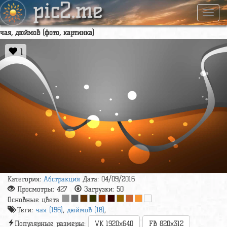
pic2.me
Навиг
чая, дюймов (фото, картинка)
1
Категория:
Абстракция
Дата: 04/09/2016
Просмотры:
427
Загрузки:
50
Основные цвета
Теги:
чая (196)
,
дюймов (18)
,
Популярные размеры:
VK 1920x640
FB 820x312