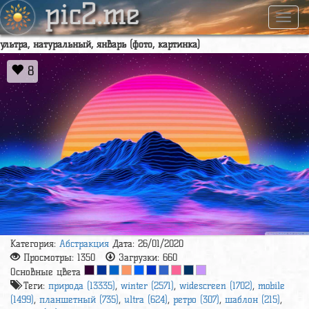
pic2.me
Навиг
ультра, натуральный, январь (фото, картинка)
8
Категория:
Абстракция
Дата: 26/01/2020
Просмотры:
1350
Загрузки:
660
Основные цвета
Теги:
природа (13335)
,
winter (2571)
,
widescreen (1702)
,
mobile
(1499)
,
планшетный (735)
,
ultra (624)
,
ретро (307)
,
шаблон (215)
,