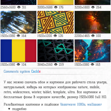
2560x1600
311
3000x1688
176
3200x1800
264
1920x1080
164
1920x1200
126
2200x1465
100
1920x1080
104
3840x2160
219
1920x1080
163
Comments system
Cackl
e
У нас можно скачать обои и картинки для рабочего стола ультра,
натуральный, январь на которых изображены nature, mobile,
retro, widescreen, winter, tablet, template, ultra. Все картинки и
бесплатные фоны в хорошем качестве, размер 1920х1080 full HD.
Релевантные картинки и подборки
Vaporwave 1080p
,
wallpaper
▼ подробно
hd
,
Fondo de pantalla
,
Обои красивые 4к ретро
,
1920х1080
,
обои