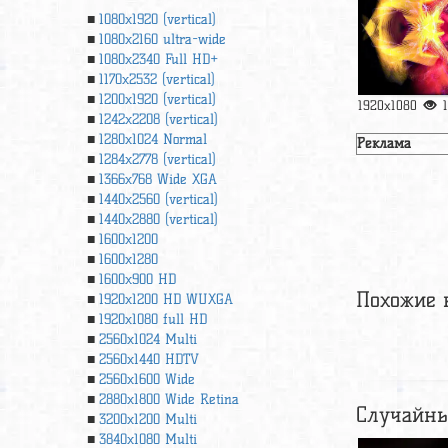
1080x1920 (vertical)
1080x2160 ultra-wide
1080x2340 Full HD+
1170x2532 (vertical)
1200x1920 (vertical)
1920x1080
1242x2208 (vertical)
1280x1024 Normal
Реклама
1284x2778 (vertical)
1366х768 Wide XGA
1440x2560 (vertical)
1440x2880 (vertical)
1600x1200
1600x1280
1600x900 HD
Похожие 
1920x1200 HD WUXGA
1920х1080 full HD
2560x1024 Multi
2560x1440 HDTV
2560x1600 Wide
2880x1800 Wide Retina
Случайны
3200x1200 Multi
3840x1080 Multi