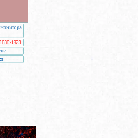
 монитора
:
1080x1920
гое
ся