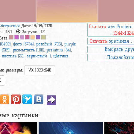
Абстракция
Дата: 16/08/2020
Скачать
для вашего
ры:
160
Загрузки:
12
:
1344x1024
вета
Скачать
оригинал 
 (6492)
,
фото (3784)
,
розовый (728)
,
purple
Выбрать дру
 (389)
,
размытость (100)
,
premium (84)
,
,
пастель (22)
,
зернистый ()
,
цветная
Пожаловать
ые размеры:
VK 1920x640
2
ные картинки: