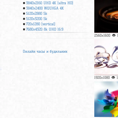
3840x2160 UHD 4К (ultra HD)
3840x2400 WQUXGA 4K
5120x2880 5k
5120x3200 5k
720x1280 (vertical)
7680x4320 8k UHD 16:9
2560x1600
Онлайн часы и будильник
1920x1080