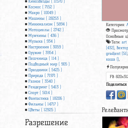
Кинозвезды ( 11570 )
Космос ( 7152 )
Макро ( 10049 )
Машины ( 28253 )
Минимализм ( 5894 )
Категория:
Мотоциклы ( 2742 )
Просмот
Мужчины ( 436 )
Основные ц
Музыка ( 934 )
Теги:
art
Настроения ( 3059 )
(432)
,
вектор
Оружие ( 3954 )
gradient (51)
Песочница ( 114 )
каша ()
,
Подводный мир ( 905 )
Популярн
Праздники ( 5425 )
Природа ( 71971 )
FB 820x31
Разное ( 3540 )
Поделиться
Рендеринг ( 5413 )
Спорт ( 5014 )
Фантастика ( 18206 )
Фильмы ( 14717 )
Релевант
Цветы ( 12925 )
Разрешение