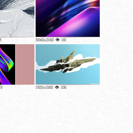
3
3840x2160
181
09
1920x1080
106