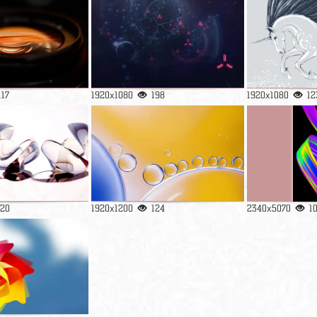
117
1920x1080
198
1920x1080
12
120
1920x1200
124
2340x5070
1