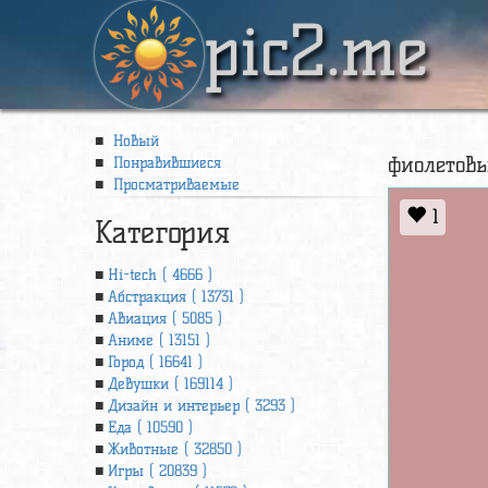
pic2.me
Новый
фиолетовы
Понравившиеся
Просматриваемые
1
Категория
Hi-tech ( 4666 )
Абстракция ( 13731 )
Авиация ( 5085 )
Аниме ( 13151 )
Город ( 16641 )
Девушки ( 169114 )
Дизайн и интерьер ( 3293 )
Еда ( 10590 )
Животные ( 32850 )
Игры ( 20839 )