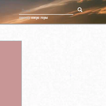
пример
озеро горы