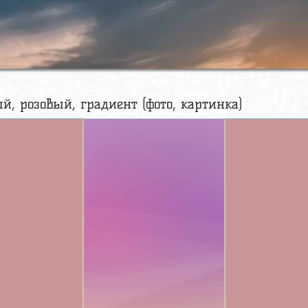
й, розовый, градиент (фото, картинка)