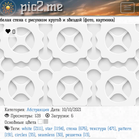
pic2.me
Навиг
белая стена с рисунком кругов и звездой (фото, картинка)
0
Категория:
Абстракция
Дата: 10/10/2021
Просмотры:
128
Загрузки:
6
Основные цвета
Теги:
white (2111)
,
star (1194)
,
стена (676)
,
текстура (471)
,
pattern
(191)
,
circles (35)
,
seamless (30)
,
решетка (13)
,