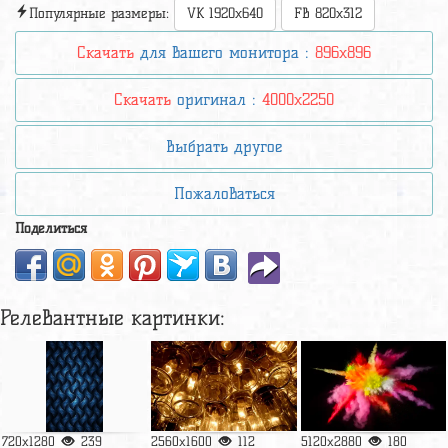
Популярные размеры:
VK 1920x640
FB 820x312
Скачать
для вашего монитора :
896x896
Скачать
оригинал :
4000x2250
Выбрать другое
Пожаловаться
Поделиться
Релевантные картинки:
720x1280
239
2560x1600
112
5120x2880
180