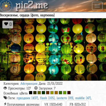
pic2.me
Навиг
воскресенье, сердца (фото, картинка)
0
Категория:
Абстракция
Дата: 21/01/2022
Просмотры:
127
Загрузки:
7
Основные цвета
Теги:
праздник (437)
,
flash (105)
,
lantern (89)
,
middle (47)
,
Популярные размеры:
VK 1920x640
FB 820x312