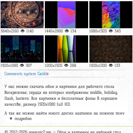
3840x2160
1140
1440x2880
134
1080x1920
343
1920x1080
907
1200x1920
288
1920x1200
133
Comments system
Cackl
e
У нас можно скачать обои и картинки для рабочего стола
воскресенье, сердца на которых изображены middle, holiday,
flash, lantern. Все картинки и бесплатные фоны в хорошем
качестве, размер 1920х1080 full HD.
А так же можно найти много других картинок на нужную тему
▼ подробно
раздел
обои Абстракция
, на сайте pic2.me представлено очень
большое количество красивых широкоформатных картинок, фото
и обоев хорошего hd качества бесплатно и на телефон.
© 2012-2026 www.pic2.me — Обои и картинки на рабочий стол.