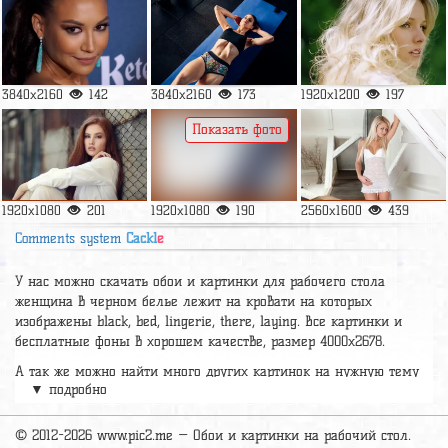
3840x2160
142
3840x2160
173
1920x1200
197
Показать фото
1920x1080
201
1920x1080
190
2560x1600
439
Comments system
Cackl
e
У нас можно скачать обои и картинки для рабочего стола
женщина в черном белье лежит на кровати на которых
изображены black, bed, lingerie, there, laying. Все картинки и
бесплатные фоны в хорошем качестве, размер 4000x2678.
А так же можно найти много других картинок на нужную тему
▼ подробно
раздел
обои Девушки
, на сайте pic2.me представлено очень
большое количество красивых широкоформатных картинок, фото
и обоев хорошего hd качества бесплатно и на телефон.
© 2012-2026 www.pic2.me — Обои и картинки на рабочий стол.