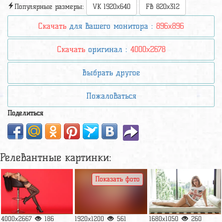
Популярные размеры:
VK 1920x640
FB 820x312
Скачать
для вашего монитора :
896x896
Скачать
оригинал :
4000x2678
Выбрать другое
Пожаловаться
Поделиться
Релевантные картинки:
Показать фото
4000x2667
186
1920x1200
561
1680x1050
260