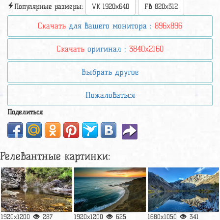
Популярные размеры:
VK 1920x640
FB 820x312
Скачать
для вашего монитора :
896x896
Скачать
оригинал :
3840x2160
Выбрать другое
Пожаловаться
Поделиться
Релевантные картинки:
1920x1200
287
1920x1200
625
1680x1050
341