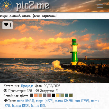
pic2.me
Навиг
море, лысый, песок (фото, картинка)
1
Категория:
Природа
Дата: 29/03/2023
Просмотры:
128
Загрузки:
21
Основные цвета
Теги:
небо (6424)
,
море (4979)
,
пляж (2479)
,
sun (1797)
,
песок
(971)
,
волна (329)
,
baltic (10)
,