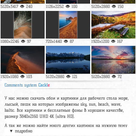
5120x3417
240
1126x2252
100
5120x2880
150
1080x2246
97
720x1440
87
1920x1200
167
1920x1080
103
5120x2880
121
5120x2880
72
Comments system
Cackl
e
У нас можно скачать обои и картинки для рабочего стола море,
лысый, песок на которых изображены sky, sun, beach, wave,
baltic. Все картинки и бесплатные фоны в хорошем качестве,
размер 3840x2160 UHD 4К (ultra HD).
А так же можно найти много других картинок на нужную тему
▼ подробно
раздел
обои Природа
, на сайте pic2.me представлено очень