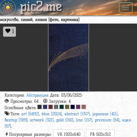
pic2.me
Навиг
искусство, синий, линия (фото, картинка)
1
Категория:
Абстракция
Дата: 03/06/2025
Просмотры:
64
Загрузки:
4
Основные цвета
Теги:
art (6492)
,
blue (2024)
,
abstract (1317)
,
japanese (411)
,
вектор (389)
,
artwork (321)
,
gold (160)
,
line (157)
,
premium (84)
,
идея
(67)
,
Популярные размеры:
VK 1920x640
FB 820x312