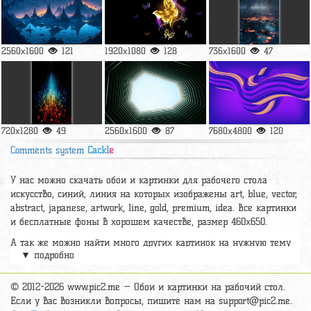
2560x1600
121
1920x1080
128
736x1600
47
720x1280
49
2560x1600
87
7680x4800
120
Comments system
Cackl
e
У нас можно скачать обои и картинки для рабочего стола
искусство, синий, линия на которых изображены art, blue, vector,
abstract, japanese, artwork, line, gold, premium, idea. Все картинки
и бесплатные фоны в хорошем качестве, размер 460x650.
А так же можно найти много других картинок на нужную тему
▼ подробно
раздел
обои Абстракция
, на сайте pic2.me представлено очень
большое количество красивых широкоформатных картинок, фото
и обоев хорошего hd качества бесплатно и на телефон.
© 2012-2026 www.pic2.me — Обои и картинки на рабочий стол.
Если у вас возникли вопросы, пишите нам на support@pic2.me.