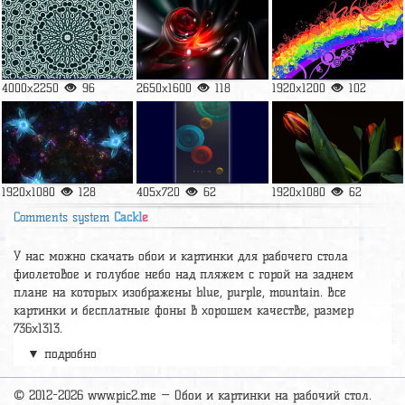
Абстракция
Абстракция
1080x2340
2880x1800
Загрузить ещё
Случайные в категории
Абстракция
794x1410
143
5120x2880
121
844x1500
141
4000x2250
96
2650x1600
118
1920x1200
102