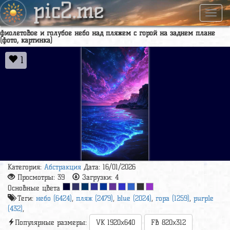
pic2.me
Навиг
фиолетовое и голубое небо над пляжем с горой на заднем плане
(фото, картинка)
1
Категория:
Абстракция
Дата: 16/01/2026
Просмотры:
39
Загрузки:
4
Основные цвета
Теги:
небо (6424)
,
пляж (2479)
,
blue (2024)
,
гора (1259)
,
purple
(432)
,
Популярные размеры:
VK 1920x640
FB 820x312