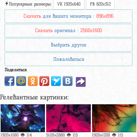
Популярные размеры:
VK 1920x640
FB 820x312
Скачать
для вашего монитора :
896x896
Скачать
оригинал :
2560x1600
Выбрать другое
Пожаловаться
Поделиться
Релевантные картинки:
1920x1080
114
5120x2880
115
1920x1200
115