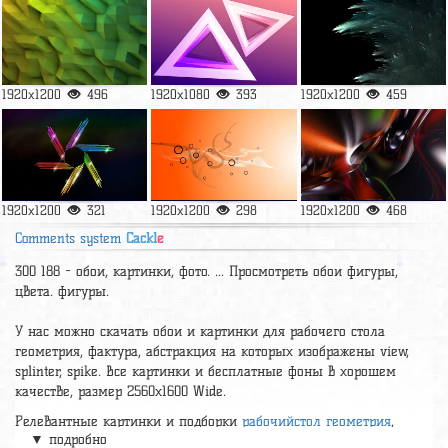
1920x1200
496
1920x1080
393
1920x1200
459
1920x1200
321
1920x1200
298
1920x1200
468
Comments system
Cackl
e
300 188 - обои, картинки, фото. ... Просмотреть обои фигуры,
цвета. фигуры.
У нас можно скачать обои и картинки для рабочего стола
геометрия, фактура, абстракция на которых изображены view,
splinter, spike. Все картинки и бесплатные фоны в хорошем
качестве, размер 2560x1600 Wide.
Релевантные картинки и подборки
рабочийстол геометрия
,
▼ подробно