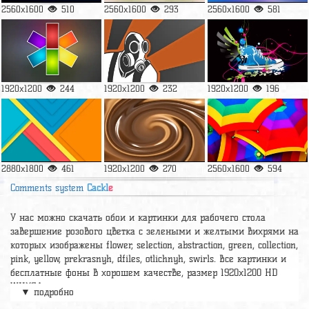
2560x1600
510
2560x1600
293
2560x1600
581
1920x1200
244
1920x1200
232
1920x1200
196
2880x1800
461
1920x1200
270
2560x1600
594
Comments system
Cackl
e
У нас можно скачать обои и картинки для рабочего стола
завершение розового цветка с зелеными и желтыми вихрями на
которых изображены flower, selection, abstraction, green, collection,
pink, yellow, prekrasnyh, dfiles, otlichnyh, swirls. Все картинки и
бесплатные фоны в хорошем качестве, размер 1920x1200 HD
WUXGA.
▼ подробно
Релевантные картинки и подборки
скачать бесплатно сборник