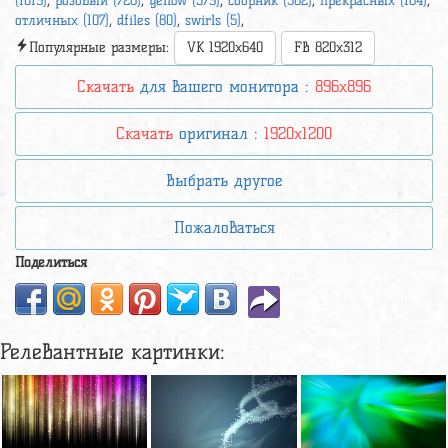
(1019)
,
розовый (728)
,
yellow (579)
,
сборник (362)
,
прекрасных (184)
,
отличных (107)
,
dfiles (80)
,
swirls (5)
,
Популярные размеры:
VK 1920x640
FB 820x312
Скачать
для вашего монитора :
896x896
Скачать
оригинал :
1920x1200
Выбрать другое
Пожаловаться
Поделиться
Релевантные картинки: