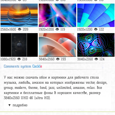
2560x1600
209
1920x1200
119
1920x1200
122
1080x1920
218
3840x2160
193
3840x2160
124
Comments system
Cackl
e
У нас можно скачать обои и картинки для рабочего стола
музыка, любовь, амазон на которых изображены vector, design,
group, modern, theme, fond, jazz, unlimited, amazon, relax. Все
картинки и бесплатные фоны в хорошем качестве, размер
3840x2160 UHD 4К (ultra HD).
▼ подробно
Релевантные картинки и подборки
dark wallpaper 4k
,
А так же можно найти много других картинок на нужную тему