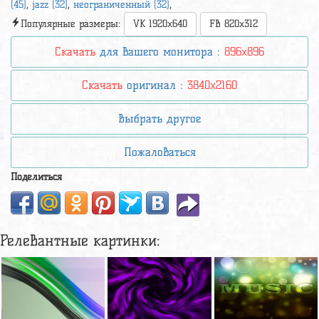
(45)
,
jazz (32)
,
неограниченный (32)
,
Популярные размеры:
VK 1920x640
FB 820x312
Скачать
для вашего монитора :
896x896
Скачать
оригинал :
3840x2160
Выбрать другое
Пожаловаться
Поделиться
Релевантные картинки: