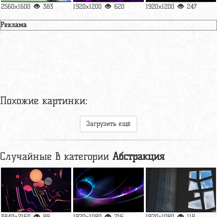
2560x1600
383
1920x1200
620
1920x1200
247
Реклама
Похожие картинки:
Загрузить ещё
Случайные в категории
Абстракция
3840x2160
89
1920x1080
216
1920x1080
118