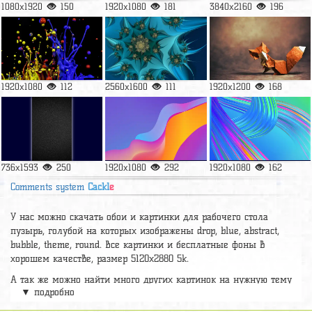
1080x1920
150
1920x1080
181
3840x2160
196
1920x1080
112
2560x1600
111
1920x1200
168
736x1593
250
1920x1080
292
1920x1080
162
Comments system
Cackl
e
У нас можно скачать обои и картинки для рабочего стола
пузырь, голубой на которых изображены drop, blue, abstract,
bubble, theme, round. Все картинки и бесплатные фоны в
хорошем качестве, размер 5120x2880 5k.
А так же можно найти много других картинок на нужную тему
▼ подробно
раздел
обои Абстракция
, на сайте pic2.me представлено очень
большое количество красивых широкоформатных картинок, фото