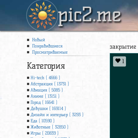
pic2.me
Новый
закрытие 
Понравившиеся
Просматриваемые
1
Категория
Hi-tech ( 4666 )
Абстракция ( 13731 )
Авиация ( 5085 )
Аниме ( 13151 )
Город ( 16641 )
Девушки ( 169114 )
Дизайн и интерьер ( 3293 )
Еда ( 10590 )
Животные ( 32850 )
Игры ( 20839 )