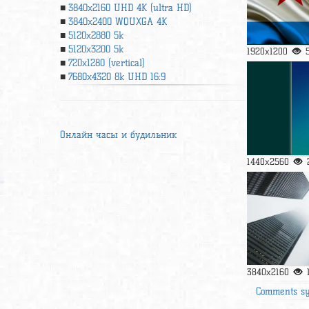
3840x2160 UHD 4К (ultra HD)
3840x2400 WQUXGA 4K
5120x2880 5k
5120x3200 5k
1920x1200
720x1280 (vertical)
7680x4320 8k UHD 16:9
Онлайн часы и будильник
1440x2560
3840x2160
Comments s