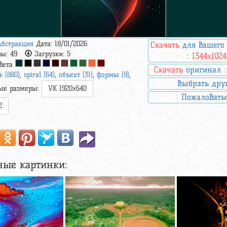
Абстракция
Дата: 18/01/2026
Скачать
для вашего
ры:
49
Загрузки:
5
:
1344x1024
вета
Скачать
оригинал 
k (880)
,
spiral (64)
,
объект (31)
,
формы (9)
,
Выбрать дру
ые размеры:
VK 1920x640
Пожаловать
2
ные картинки: