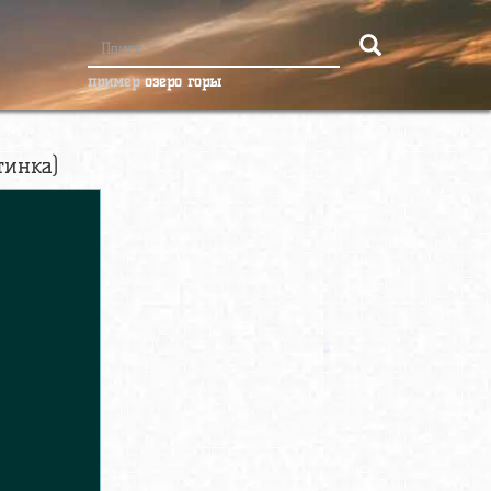
пример
озеро горы
тинка)