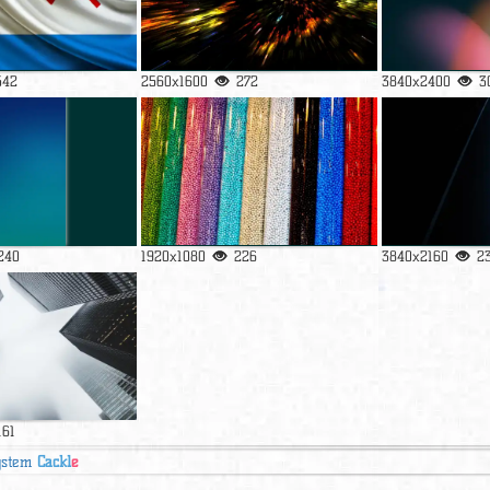
542
2560x1600
272
3840x2400
3
240
1920x1080
226
3840x2160
2
161
ystem
Cackl
e