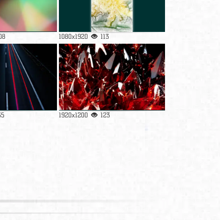
08
1080x1920
113
35
1920x1200
123