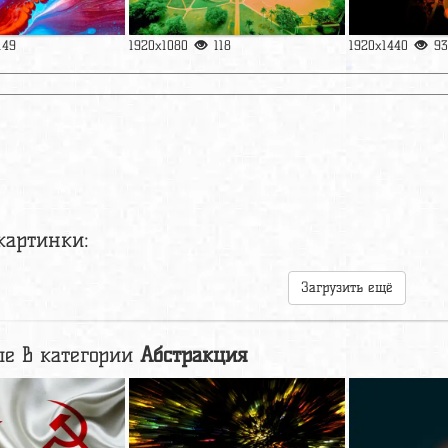
149
1920x1080
118
1920x1440
93
картинки:
Загрузить ещё
е в категории
Абстракция