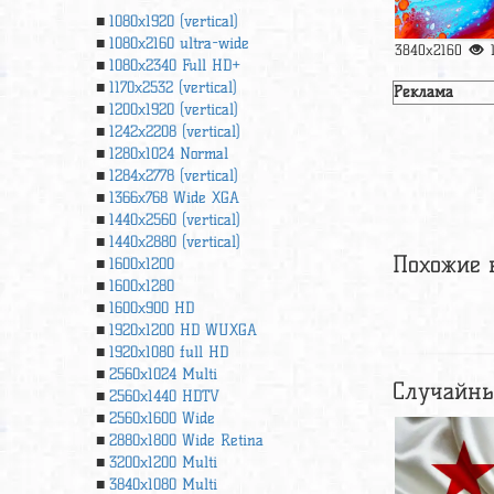
1080x1920 (vertical)
1080x2160 ultra-wide
3840x2160
1080x2340 Full HD+
1170x2532 (vertical)
Реклама
1200x1920 (vertical)
1242x2208 (vertical)
1280x1024 Normal
1284x2778 (vertical)
1366х768 Wide XGA
1440x2560 (vertical)
1440x2880 (vertical)
Похожие 
1600x1200
1600x1280
1600x900 HD
1920x1200 HD WUXGA
1920х1080 full HD
2560x1024 Multi
Случайны
2560x1440 HDTV
2560x1600 Wide
2880x1800 Wide Retina
3200x1200 Multi
3840x1080 Multi