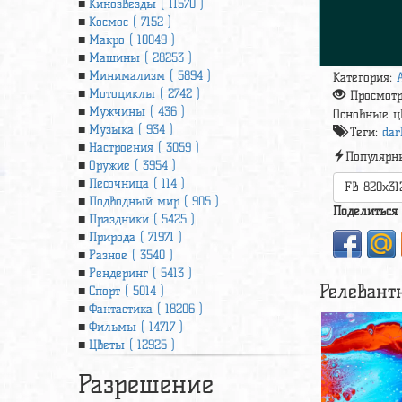
Кинозвезды ( 11570 )
Космос ( 7152 )
Макро ( 10049 )
Машины ( 28253 )
Минимализм ( 5894 )
Категория:
Мотоциклы ( 2742 )
Просмот
Мужчины ( 436 )
Основные ц
Музыка ( 934 )
Теги:
dar
Настроения ( 3059 )
Популярн
Оружие ( 3954 )
Песочница ( 114 )
FB 820x31
Подводный мир ( 905 )
Поделиться
Праздники ( 5425 )
Природа ( 71971 )
Разное ( 3540 )
Рендеринг ( 5413 )
Релевант
Спорт ( 5014 )
Фантастика ( 18206 )
Фильмы ( 14717 )
Цветы ( 12925 )
Разрешение