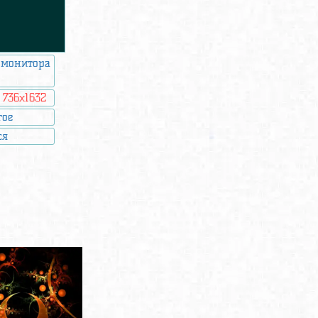
 монитора
:
736x1632
гое
ся