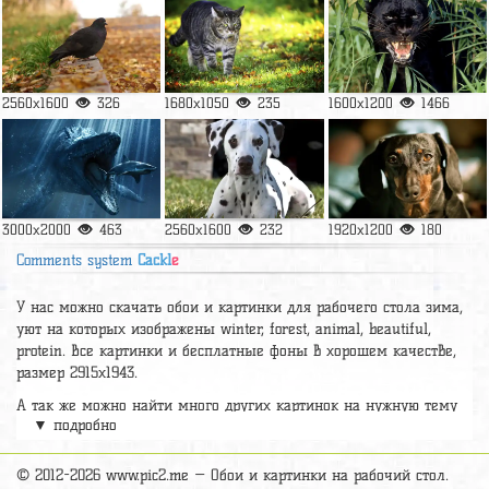
2560x1600
326
1680x1050
235
1600x1200
1466
3000x2000
463
2560x1600
232
1920x1200
180
Comments system
Cackl
e
У нас можно скачать обои и картинки для рабочего стола зима,
уют на которых изображены winter, forest, animal, beautiful,
protein. Все картинки и бесплатные фоны в хорошем качестве,
размер 2915x1943.
А так же можно найти много других картинок на нужную тему
▼ подробно
раздел
обои Животные
, на сайте pic2.me представлено очень
большое количество красивых широкоформатных картинок, фото
и обоев хорошего hd качества бесплатно и на телефон.
© 2012-2026 www.pic2.me — Обои и картинки на рабочий стол.