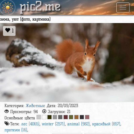
pic2.me
Навиг
зима, уют (фото, картинка)
1
Категория:
Животные
Дата: 20/03/2023
Просмотры:
94
Загрузки:
21
Основные цвета
Теги:
лес (4065)
,
winter (2571)
,
animal (982)
,
красивый (857)
,
протеин (16)
,