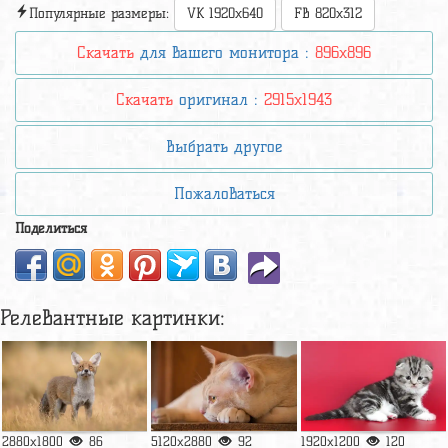
Популярные размеры:
VK 1920x640
FB 820x312
Скачать
для вашего монитора :
896x896
Скачать
оригинал :
2915x1943
Выбрать другое
Пожаловаться
Поделиться
Релевантные картинки:
2880x1800
86
5120x2880
92
1920x1200
120