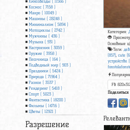
Кинозвезды ( 11566 )
Космос ( 7158 )
Макро ( 10049 )
Машины ( 28248 )
Минимализм ( 5894 )
Мотоциклы ( 2742 )
Категория:
Мужчины ( 436 )
Просмот
Музыка ( 931 )
Основные ц
Настроения ( 3059 )
Теги:
дев
Оружие ( 3958 )
(857)
,
cute (
Песочница ( 164 )
устройство (
Подводный мир ( 903 )
fonstolafonst
Праздники ( 5424 )
Популярн
Природа ( 71964 )
Разное ( 3537 )
FB 820x31
Рендеринг ( 5418 )
Поделиться
Спорт ( 5023 )
Фантастика ( 18200 )
Фильмы ( 14716 )
Цветы ( 12921 )
Релевант
Разрешение