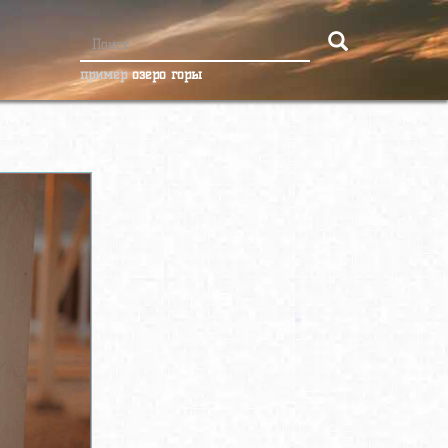
пример
озеро горы