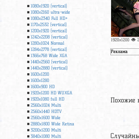
1080x1920 (vertical)
1080x2160 ultra-wide
1080x2340 Full HD+
1170x2532 (vertical)
1200x1920 (vertical)
1242x2208 (vertical)
1920x1200
1280x1024 Normal
1284x2778 (vertical)
Реклама
1366х768 Wide XGA
1440x2560 (vertical)
1440x2880 (vertical)
1600x1200
1600x1280
1600x900 HD
1920x1200 HD WUXGA
Похожие 
1920х1080 full HD
2560x1024 Multi
2560x1440 HDTV
2560x1600 Wide
2880x1800 Wide Retina
3200x1200 Multi
Случайны
3840x1080 Multi