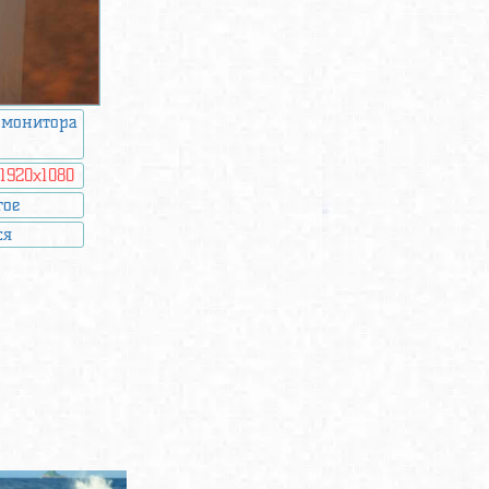
 монитора
:
1920x1080
гое
ся