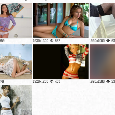
559
1920x1200
687
1920x1080
63
976
1920x1200
453
1920x1200
23