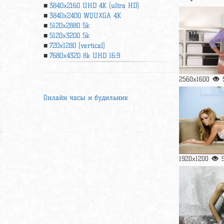
3840x2160 UHD 4К (ultra HD)
3840x2400 WQUXGA 4K
5120x2880 5k
5120x3200 5k
720x1280 (vertical)
7680x4320 8k UHD 16:9
2560x1600
Онлайн часы и будильник
1920x1200