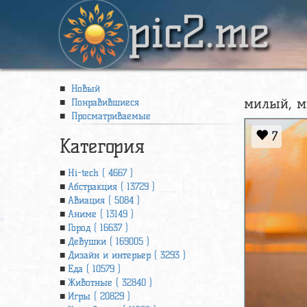
pic2.me
Новый
милый, ми
Понравившиеся
Просматриваемые
7
Категория
Hi-tech ( 4667 )
Абстракция ( 13729 )
Авиация ( 5084 )
Аниме ( 13149 )
Город ( 16637 )
Девушки ( 169005 )
Дизайн и интерьер ( 3293 )
Еда ( 10579 )
Животные ( 32840 )
Игры ( 20829 )