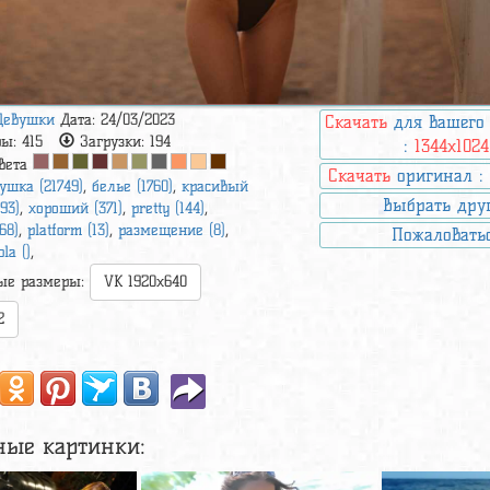
Девушки
Дата: 24/03/2023
Скачать
для вашего
ры:
415
Загрузки:
194
:
1344x1024
вета
Скачать
оригинал 
ушка (21749)
,
белье (1760)
,
красивый
Выбрать дру
693)
,
хороший (371)
,
pretty (144)
,
68)
,
platform (13)
,
размещение (8)
,
Пожаловать
ola ()
,
ые размеры:
VK 1920x640
2
ные картинки: