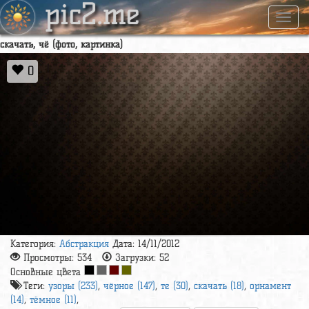
pic2.me
Навиг
cкачать, чё (фото, картинка)
0
Категория:
Абстракция
Дата: 14/11/2012
Просмотры:
534
Загрузки:
52
Основные цвета
Теги:
узоры (233)
,
чёрное (147)
,
те (30)
,
cкачать (18)
,
орнамент
(14)
,
тёмное (11)
,