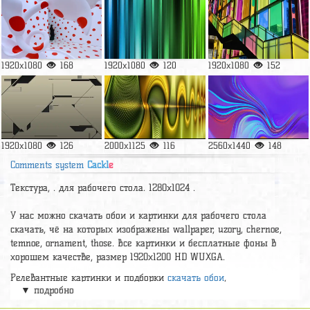
1920x1080
168
1920x1080
120
1920x1080
152
1920x1080
126
2000x1125
116
2560x1440
148
Comments system
Cackl
e
Текстура, . для рабочего стола. 1280x1024 .
У нас можно скачать обои и картинки для рабочего стола
cкачать, чё на которых изображены wallpaper, uzory, chernoe,
temnoe, ornament, those. Все картинки и бесплатные фоны в
хорошем качестве, размер 1920x1200 HD WUXGA.
Релевантные картинки и подборки
cкачать обои
,
▼ подробно
А так же можно найти много других картинок на нужную тему