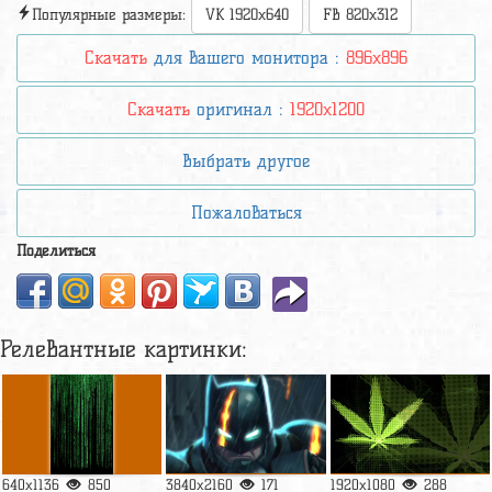
Популярные размеры:
VK 1920x640
FB 820x312
Скачать
для вашего монитора :
896x896
Скачать
оригинал :
1920x1200
Выбрать другое
Пожаловаться
Поделиться
Релевантные картинки:
640x1136
850
3840x2160
171
1920x1080
288