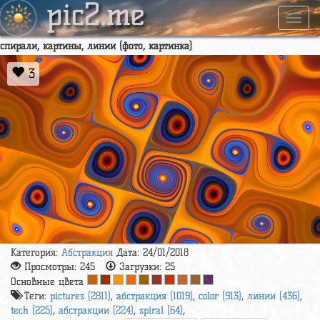
pic2.me
Навиг
спирали, картины, линии (фото, картинка)
3
Категория:
Абстракция
Дата: 24/01/2018
Просмотры:
245
Загрузки:
25
Основные цвета
Теги:
pictures (2811)
,
абстракция (1019)
,
color (913)
,
линии (436)
,
tech (225)
,
абстракции (224)
,
spiral (64)
,