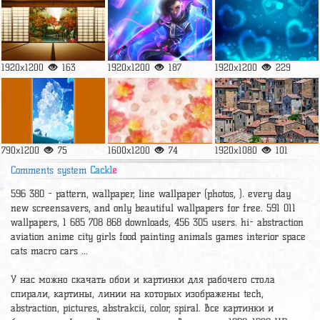
1920x1200
163
1920x1200
187
1920x1200
229
790x1200
75
1600x1200
74
1920x1080
101
Comments system
Cackl
e
596 380 - pattern, wallpaper, line wallpaper (photos, ). every day
new screensavers, and only beautiful wallpapers for free. 591 011
wallpapers, 1 685 708 868 downloads, 456 305 users. hi- abstraction
aviation anime city girls food painting animals games interior space
cats macro cars ...
У нас можно скачать обои и картинки для рабочего стола
спирали, картины, линии на которых изображены tech,
abstraction, pictures, abstrakcii, color, spiral. Все картинки и