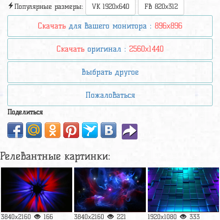
Популярные размеры:
VK 1920x640
FB 820x312
Скачать
для вашего монитора :
896x896
Скачать
оригинал :
2560x1440
Выбрать другое
Пожаловаться
Поделиться
Релевантные картинки:
3840x2160
166
3840x2160
221
1920x1080
333