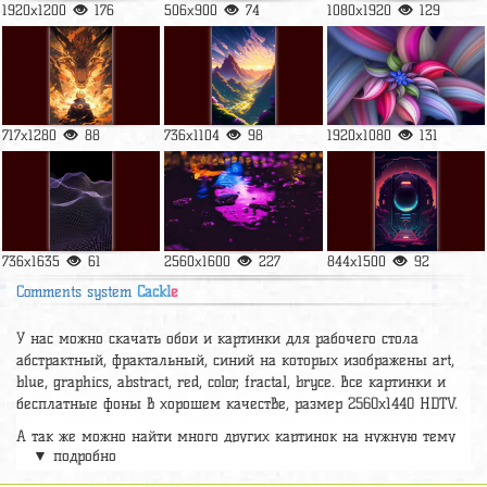
Абстракция
Абстракция
1920x1080
1920x1080
Загрузить ещё
Случайные в категории
Абстракция
1920x1200
176
506x900
74
1080x1920
129
717x1280
88
736x1104
98
1920x1080
131